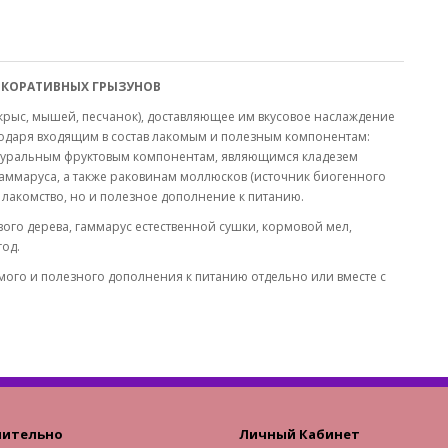
КОРАТИВНЫХ ГРЫЗУНОВ
 крыс, мышей, песчанок), доставляющее им вкусовое наслаждение
одаря входящим в состав лакомым и полезным компонентам:
атуральным фруктовым компонентам, являющимся кладезем
аммаруса, а также раковинам моллюсков (источник биогенного
 лакомство, но и полезное дополнение к питанию.
вого дерева, гаммарус естественной сушки, кормовой мел,
год.
комого и полезного дополнения к питанию отдельно или вместе с
нительно
Личный Кабинет