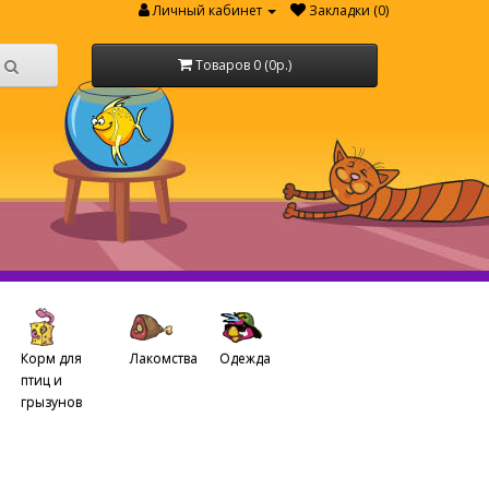
Личный кабинет
Закладки (0)
Товаров 0 (0р.)
Корм для
Лакомства
Одежда
птиц и
грызунов