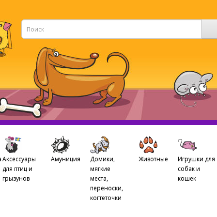
а
Аксессуары
Амуниция
Домики,
Животные
Игрушки для
для птиц и
мягкие
собак и
грызунов
места,
кошек
переноски,
когтеточки