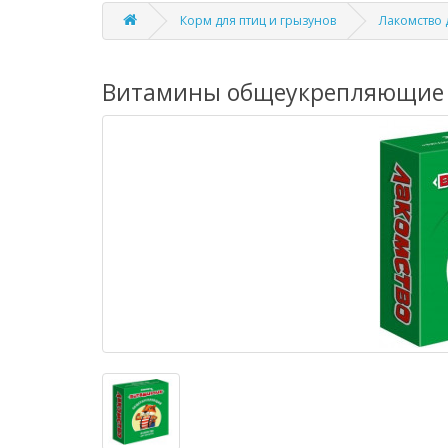
Корм для птиц и грызунов
Лакомство 
Витамины общеукрепляющие З