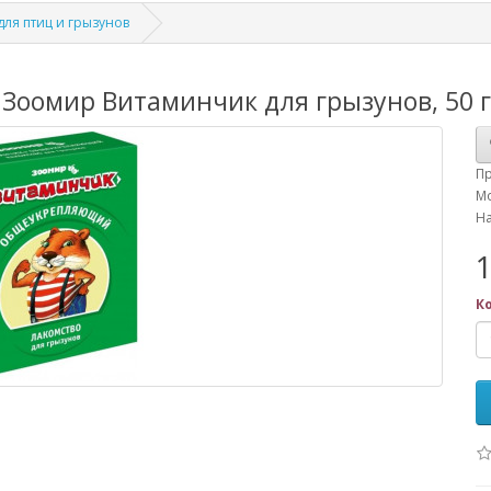
для птиц и грызунов
оомир Витаминчик для грызунов, 50 г
П
Мо
На
1
К