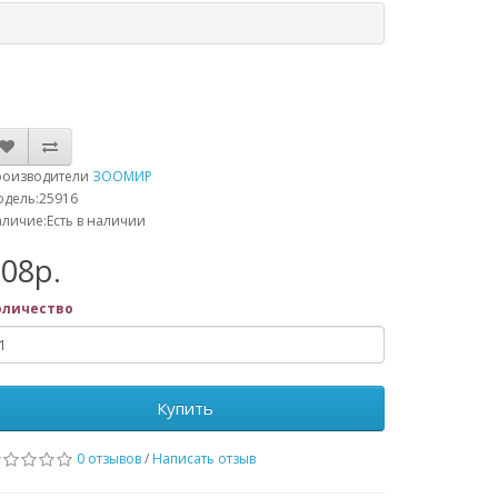
роизводители
ЗООМИР
дель:25916
личие:Есть в наличии
08р.
оличество
Купить
0 отзывов
/
Написать отзыв