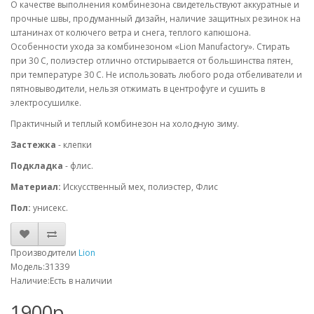
О качестве выполнения комбинезона свидетельствуют аккуратные и
прочные швы, продуманный дизайн, наличие защитных резинок на
штанинах от колючего ветра и снега, теплого капюшона.
Особенности ухода за комбинезоном «Lion Manufactory». Стирать
при 30 С, полиэстер отлично отстирывается от большинства пятен,
при температуре 30 С. Не использовать любого рода отбеливатели и
пятновыводители, нельзя отжимать в центрофуге и сушить в
электросушилке.
Практичный и теплый комбинезон на холодную зиму.
Застежка
- клепки
Подкладка
- флис.
Материал:
Искусственный мех, полиэстер, Флис
Пол:
унисекс.
Производители
Lion
Модель:31339
Наличие:Есть в наличии
1900р.