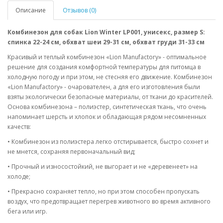
Описание
Отзывов (0)
Комбинезон для собак Lion Winter LP001, унисекс, размер S:
спинка 22-24 см, обхват шеи 29-31 см, обхват груди 31-33 см
Красивый и теплый комбинезон «Lion Manufactory» - оптимальное
решение для создания комфортной температуры для питомца в
холодную погоду и при этом, не стесняя его движение. Комбинезон
«Lion Manufactory» - очарователен, а для его изготовления были
взяты экологически безопасные материалы, от ткани до красителей.
Основа комбинезона – полиэстер, синтетическая ткань, что очень
напоминает шерсть и хлопок и обладающая рядом несомненных
качеств:
• Комбинезон из полиэстера легко отстирывается, быстро сохнет и
не мнется, сохраняя первоначальный вид;
• Прочный и износостойкий, не выгорает и не «деревенеет» на
холоде;
• Прекрасно сохраняет тепло, но при этом способен пропускать
воздух, что предотвращает перегрев животного во время активного
бега или игр.