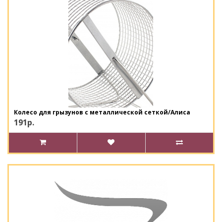
Колесо для грызунов с металлической сеткой/Алиса
191р.