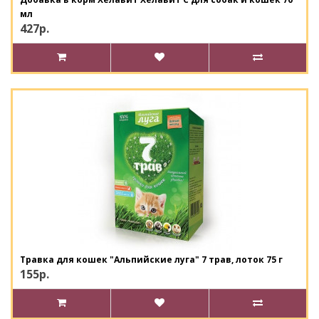
мл
427р.
Травка для кошек "Альпийские луга" 7 трав, лоток 75 г
155р.