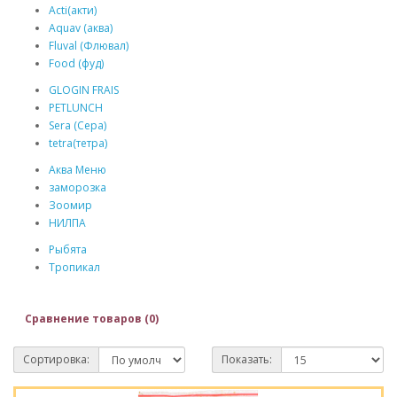
Acti(акти)
Aquav (аква)
Fluval (Флювал)
Food (фуд)
GLOGIN FRAIS
PETLUNCH
Sera (Сера)
tetra(тетра)
Аква Меню
заморозка
Зоомир
НИЛПА
Рыбята
Тропикал
Сравнение товаров (0)
Сортировка:
Показать: