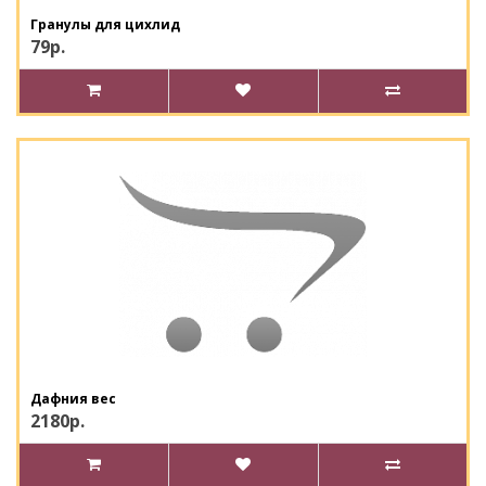
Гранулы для цихлид
79р.
Дафния вес
2180р.