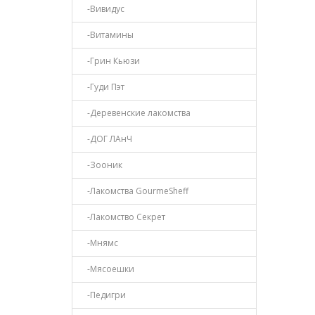
-Вивидус
-Витамины
-Грин Кьюзи
-Гуди Пэт
-Деревенские лакомства
-ДОГ ЛАнЧ
-Зооник
-Лакомства GourmeSheff
-Лакомство Секрет
-Мнямс
-Мясоешки
-Педигри