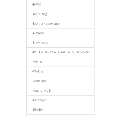
-JAWZ
-MeraDog
-Molina лакомство
-Nalapu
-New node
-ROSEWOOD NATURAL EATS Лакомство
-Welco
-Wolmar
-Аллегро
-АльпенХоф
-Биохаус
-БРАВА