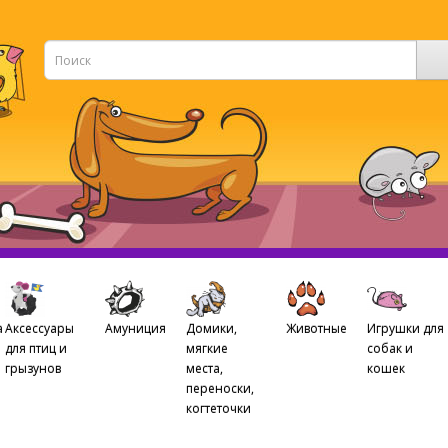
а
Аксессуары
Амуниция
Домики,
Животные
Игрушки для
для птиц и
мягкие
собак и
грызунов
места,
кошек
переноски,
когтеточки