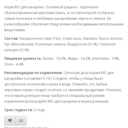
Корм RIO для канареек. Основной рацион - тщательно
сбалансированная зерновая смесь, в состав которой отобраны
самые полезные и любимые канарейками зерна и семена. Их
разнообразие обеспечит птицу всеми необходимыми питательными
веществами.
Состав
: Канареечное семя, Рапс, Семя льна, Овсянка, Просо желтое,
Нуг абиссинский, Полезные семена, Водоросли (0,1%), Глюконат
кальция (0,1%)
Пищевая ценность
: Белки - 19,3%, Жиры - 16,2%, Клетчатка - 10%,
Зола - 4,4%
Рекомендации по кормлению
: Суточная доза корма RIO для
канарейки составляет 5-10 г.Следите, чтобы у птицы было
достаточное количество корма и воды. Помните, что любые
зерновые корма следует сочетать со свежими продуктами. Помните,
что в период линьки птице требуется специальный режим
кормления (используйте RIO для канареек в период линьки).
Срок годности
: 2 года.