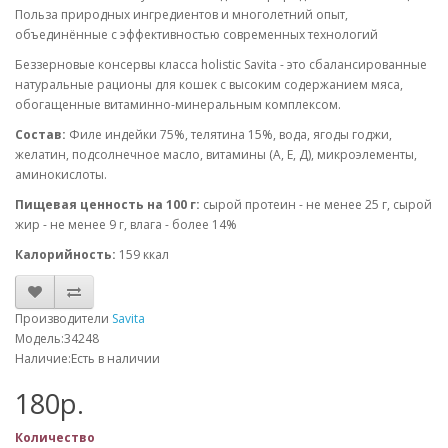
Польза природных ингредиентов и многолетний опыт,
объединённые с эффективностью современных технологий
Беззерновые консервы класса holistic Savita - это сбалансированные
натуральные рационы для кошек с высоким содержанием мяса,
обогащенные витаминно-минеральным комплексом.
Состав:
Филе индейки 75%, телятина 15%, вода, ягоды годжи,
желатин, подсолнечное масло, витамины (А, Е, Д), микроэлементы,
аминокислоты.
Пищевая ценность на 100 г:
сырой протеин - не менее 25 г, сырой
жир - не менее 9 г, влага - более 14%
Калорийность:
159 ккал
Производители
Savita
Модель:34248
Наличие:Есть в наличии
180р.
Количество