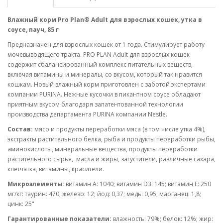
Влажный корм Pro Plan® Adult для взрослых кошек, утка в
соусе, пауч, 85 г
Предназначен для взрослых кошек от 1 года. Стимулирует работу
мочевыводящего тракта. PRO PLAN Adult для взрослых кошек
содержит сбалансированный комплекс питательных веществ,
включая витамины и минералы, со вкусом, который так нравится
кошкам. Новый влажный корм приготовлен с заботой экспертами
компании PURINA. Нежные кусочки в пикантном соусе обладают
приятным вкусом благодаря запатентованной технологии
производства департамента PURINA компании Nestle.
Состав:
мясо и продукты переработки мяса (в том числе утка 4%),
экстракты растительного белка, рыба и продукты переработки рыбы,
аминокислоты, минеральные вещества, продукты переработки
растительного сырья, масла и жиры, загустители, различные сахара,
клетчатка, витамины, красители.
Микроэлементы:
витамин A: 1040; витамин D3: 145; витамин E: 250
мг/кг: таурин: 470; железо: 12; йод: 0,37; медь: 0,95; марганец: 1,8;
цинк: 25"
Гарантированные показатели:
влажность: 79%; белок: 12%; жир: