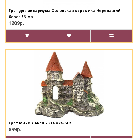
Грот для аквариума Орловская керамика Черепаший
берег 56, ма
1209р.
Грот Мини Декси - Замок№612
899р.