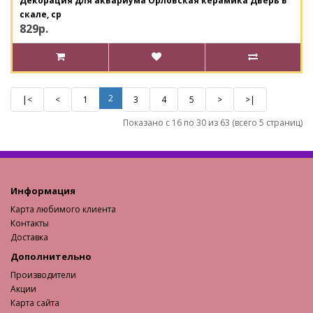
Декорация для аквариума Орловская керамика Дверь в
скале, ср
829р.
2
|<
<
1
3
4
5
>
>|
Показано с 16 по 30 из 63 (всего 5 страниц)
Информация
Карта любимого клиента
Контакты
Доставка
Дополнительно
Производители
Акции
Карта сайта