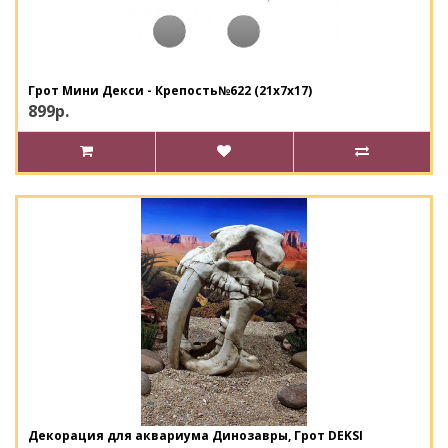
Грот Мини Декси - Крепость№622 (21х7х17)
899р.
Декорация для аквариума Динозавры, Грот DEKSI