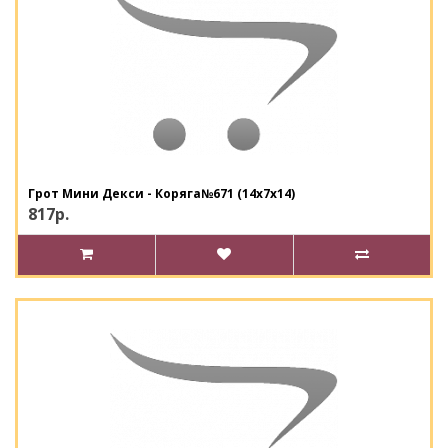
Грот Мини Декси - Коряга№671 (14х7х14)
817р.