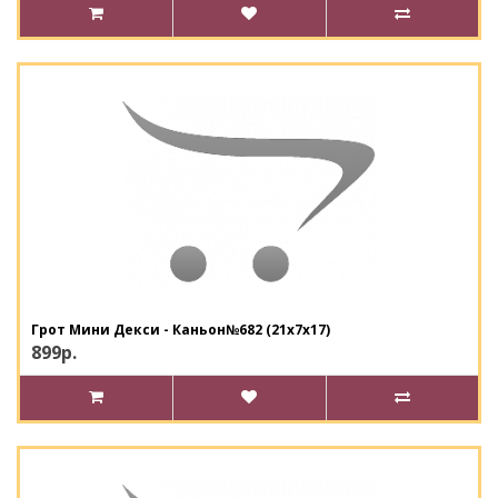
Грот Мини Декси - Каньон№682 (21х7х17)
899р.