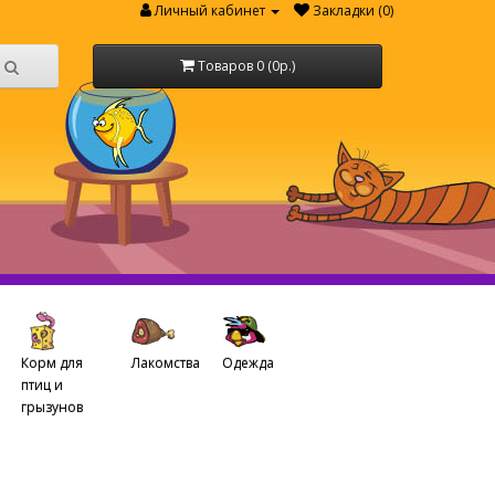
Личный кабинет
Закладки (0)
Товаров 0 (0р.)
Корм для
Лакомства
Одежда
птиц и
грызунов