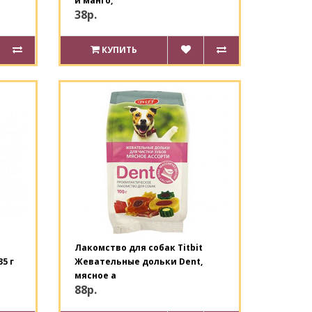
и манго,
38р.
КУПИТЬ
Лакомство для собак Titbit
5 г
Жевательные дольки Dent,
мясное а
88р.