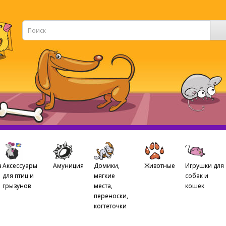
а
Аксессуары
Амуниция
Домики,
Животные
Игрушки для
для птиц и
мягкие
собак и
грызунов
места,
кошек
переноски,
когтеточки