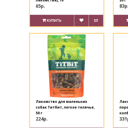
лакомства), 10
20 г
65р.
83р
КУПИТЬ
Лакомство для маленьких
Лако
собак Титбит, легкое телячье,
поро
50 г
колб
224р.
331