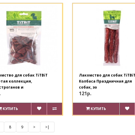
мство для собак TiTBiT
Лакомство для собак TiTBi
тая коллекция,
Колбаса Праздничная для
строганов и
собак, зо
.
121р.
КУПИТЬ
КУПИТЬ
8
9
>
>|