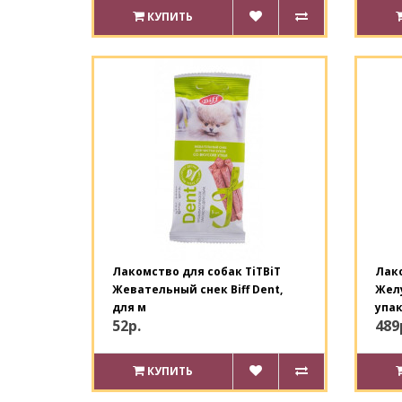
КУПИТЬ
Лакомство для собак TiTBiT
Лако
Жевательный снек Biff Dent,
Желу
для м
упа
52р.
489
КУПИТЬ