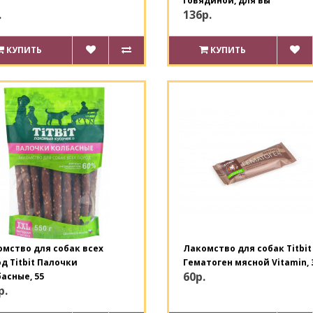
говядиной, для вы
.
136р.
КУПИТЬ
КУПИТЬ
мство для собак всех
Лакомство для собак Titbit
д Titbit Палочки
Гематоген мясной Vitamin, 3
60р.
асные, 55
р.