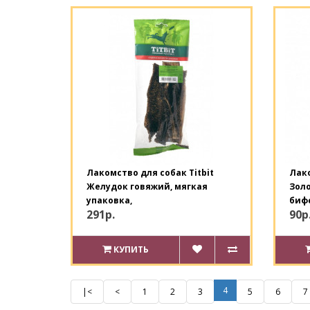
Лакомство для собак Titbit
Лако
Желудок говяжий, мягкая
Золо
упаковка,
биф
291р.
90р
КУПИТЬ
4
|<
<
1
2
3
5
6
7