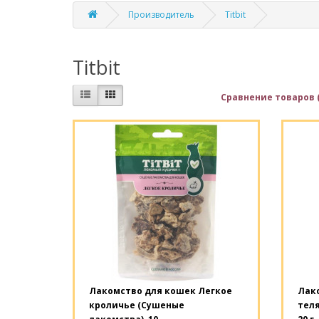
Производитель
Titbit
Titbit
Сравнение товаров (
Лакомство для кошек Легкое
Лак
кроличье (Сушеные
теля