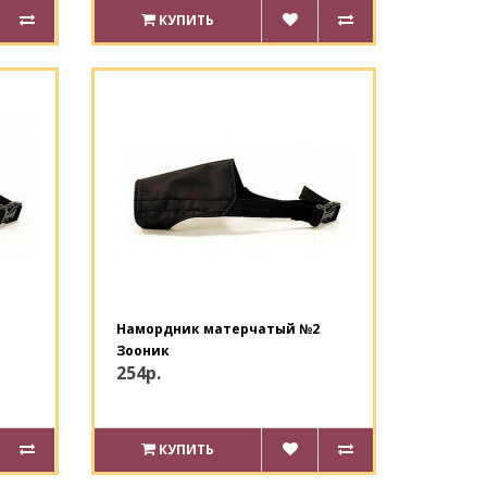
КУПИТЬ
Намордник матерчатый №2
Зооник
254р.
КУПИТЬ