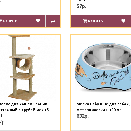
.
см, 1
57р.
КУПИТЬ
КУПИТЬ
плекс для кошек Зооник
Миска Baby Blue для собак,
этажный с трубой мех 45
металлическая, 400 мл
632р.
х1
2р.