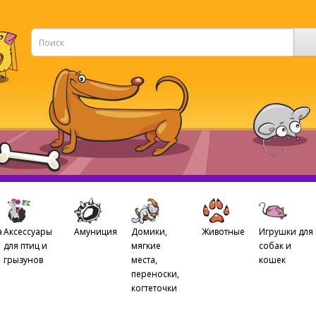
а
Аксессуары
Амуниция
Домики,
Животные
Игрушки для
для птиц и
мягкие
собак и
грызунов
места,
кошек
переноски,
когтеточки