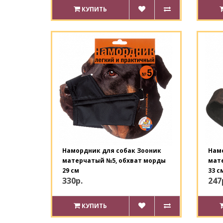
КУПИТЬ
Намордник для собак Зооник
Нам
матерчатый №5, обхват морды
мат
29 см
33 с
330р.
247
КУПИТЬ