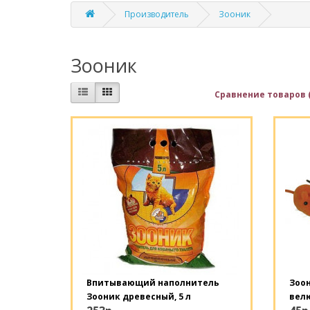
Производитель
Зооник
Зооник
Сравнение товаров (
Впитывающий наполнитель
Зоо
Зооник древесный, 5 л
вел