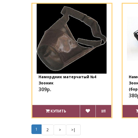
Намордник матерчатый №4
Нам
Зооник
Зоон
309р.
(бо
380
КУПИТЬ
1
2
>
>|