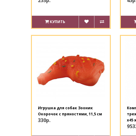
253р.
45р
КУПИТЬ
Игрушка для собак Зооник
Ком
Окорочок с пряностями, 11,5 см
трех
330р.
х45 
953