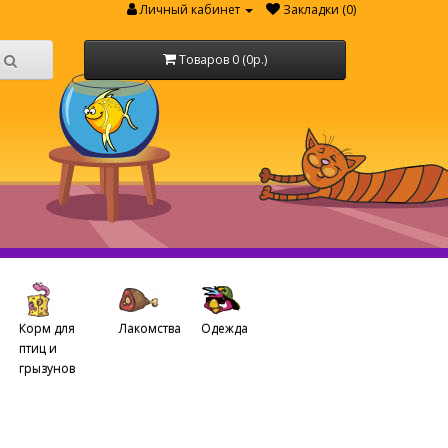
Личный кабинет
Закладки (0)
Товаров 0 (0р.)
Корм для
Лакомства
Одежда
птиц и
грызунов