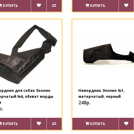
КУПИТЬ
КУПИТЬ
ордник для собак Зооник
Намордник Зооник №1,
ерчатый №6, обхват морды
матерчатый, черный
248р.
м
р.
КУПИТЬ
КУПИТЬ