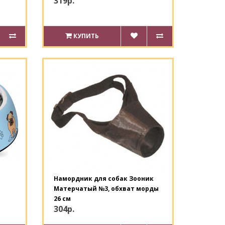
319р.
КУПИТЬ
Намордник для собак Зооник
Матерчатый №3, обхват морды
26 см
304р.