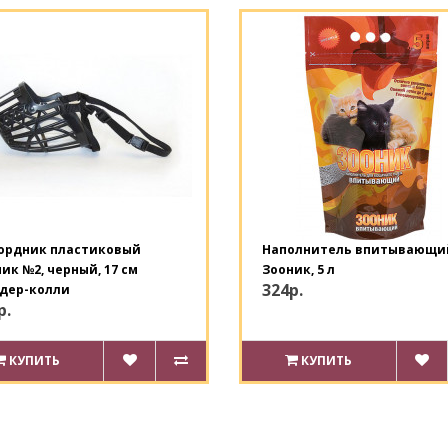
ордник пластиковый
Наполнитель впитывающи
ик №2, черный, 17 см
Зооник, 5 л
324р.
рдер-колли
р.
КУПИТЬ
КУПИТЬ