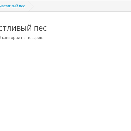
частливый пес
стливый пес
 категории нет товаров.