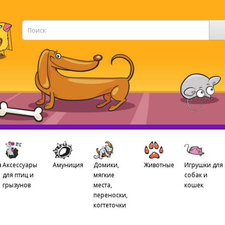
а
Аксессуары
Амуниция
Домики,
Животные
Игрушки для
для птиц и
мягкие
собак и
грызунов
места,
кошек
переноски,
когтеточки