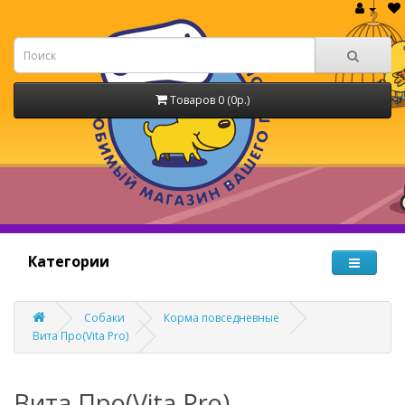
Товаров 0 (0р.)
Категории
Собаки
Корма повседневные
Вита Про(Vita Pro)
Вита Про(Vita Pro)