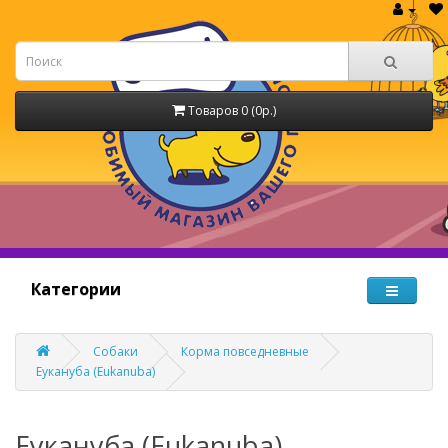
Товаров 0 (0р.)
Категории
Собаки
Корма повседневные
Еукануба (Eukanuba)
Еукануба (Eukanuba)