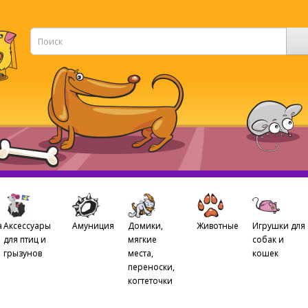
а
Аксессуары
Амуниция
Домики,
Животные
Игрушки для
для птиц и
мягкие
собак и
грызунов
места,
кошек
переноски,
когтеточки