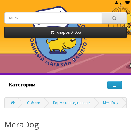
Товаров 0 (0р.)
Категории
Собаки
Корма повседневные
MeraDog
MeraDog