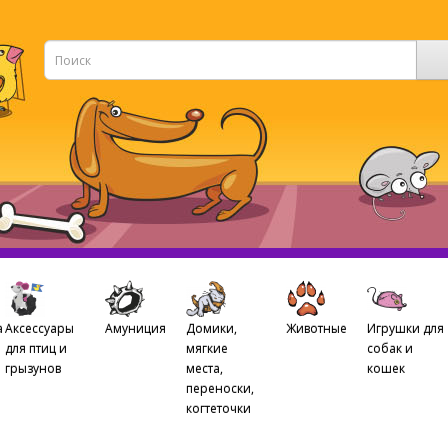
а
Аксессуары
Амуниция
Домики,
Животные
Игрушки для
для птиц и
мягкие
собак и
грызунов
места,
кошек
переноски,
когтеточки