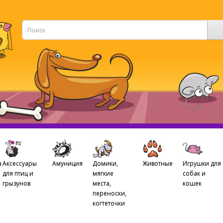
а
Аксессуары
Амуниция
Домики,
Животные
Игрушки для
для птиц и
мягкие
собак и
грызунов
места,
кошек
переноски,
когтеточки