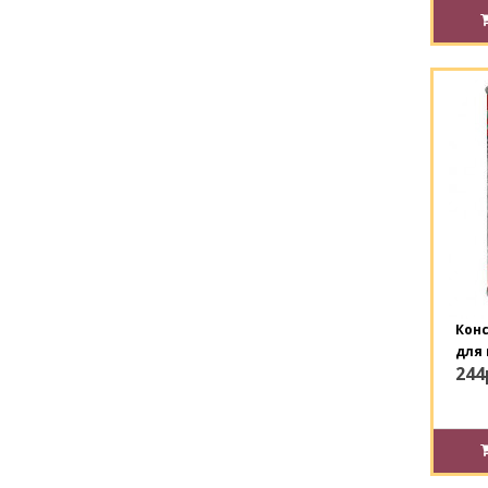
Кон
для 
244