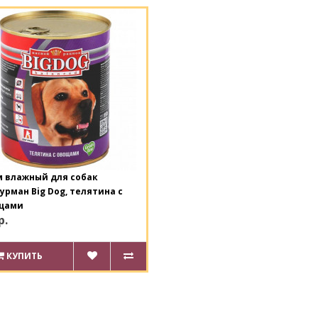
м влажный для собак
урман Big Dog, телятина с
щами
р.
КУПИТЬ