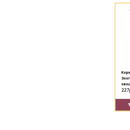
Кор
Зоог
ово
227