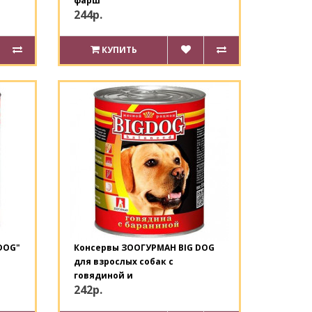
фарш
244р.
КУПИТЬ
DOG"
Консервы ЗООГУРМАН BIG DOG
для взрослых собак с
говядиной и
242р.