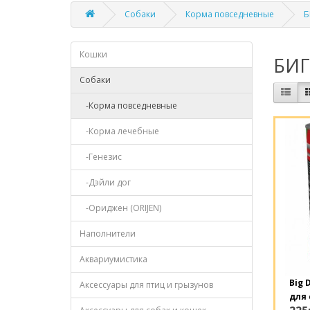
Собаки
Корма повседневные
Б
Кошки
БИГ
Собаки
-Корма повседневные
-Корма лечебные
-Генезис
-Дэйли дог
-Ориджен (ORIJEN)
Наполнители
Аквариумистика
Big 
Аксессуары для птиц и грызунов
для 