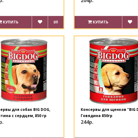
р.
204р.
КУПИТЬ
КУПИТЬ
ервы для собак BIG DOG,
Консервы для щенков "BIG 
тина с сердцем, 850 гр
Говядина 850гр
р.
244р.