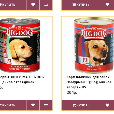
КУПИТЬ
КУПИТЬ
сервы ЗООГУРМАН BIG DOG
Корм влажный для собак
щенков с говядиной
Зоогурман Big Dog, мясное
р.
ассорти, 85
204р.
КУПИТЬ
КУПИТЬ